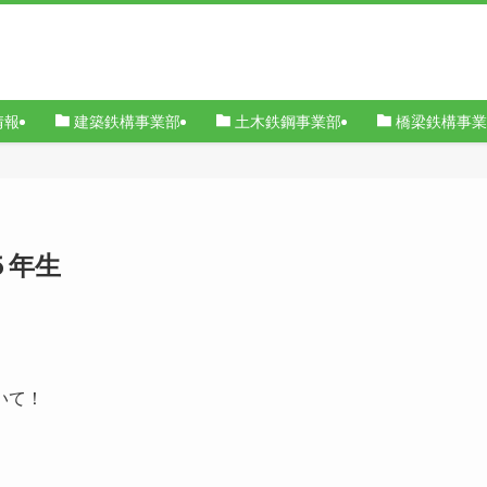
情報
建築鉄構事業部
土木鉄鋼事業部
橋梁鉄構事業
５年生
いて！